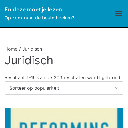
Ga
En deze moet je lezen
naar
Op zoek naar de beste boeken?
de
inhoud
Home
/ Juridisch
Juridisch
G
Resultaat 1–16 van de 203 resultaten wordt getoond
e
s
o
r
t
e