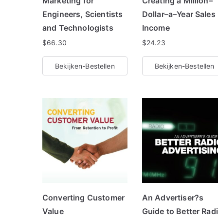
Marketing for
Creating a Million–
Engineers, Scientists
Dollar–a–Year Sales
and Technologists
Income
$
66.30
$
24.23
Bekijken-Bestellen
Bekijken-Bestellen
Converting Customer
An Advertiser?s
Value
Guide to Better Rad