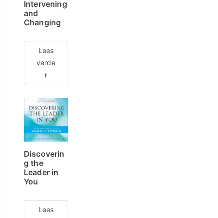
Intervening
and
Changing
Lees
verde
r
Discoverin
g the
Leader in
You
Lees