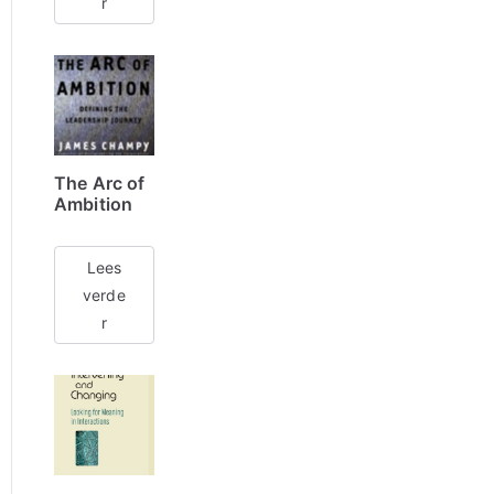
r
The Arc of
Ambition
Lees
verde
r