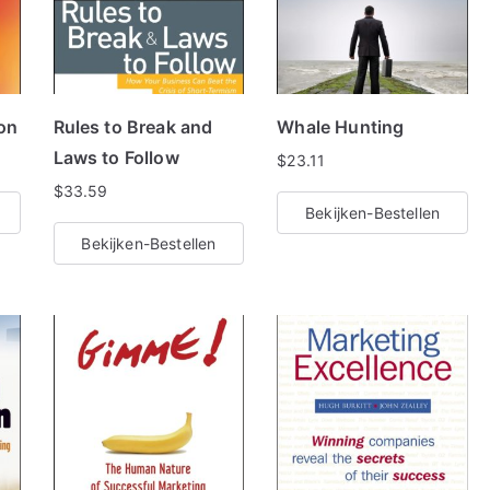
e
r
d
o
on
Rules to Break and
Whale Hunting
p
Laws to Follow
$
23.11
p
$
33.59
o
Bekijken-Bestellen
p
Bekijken-Bestellen
u
l
a
r
i
t
e
i