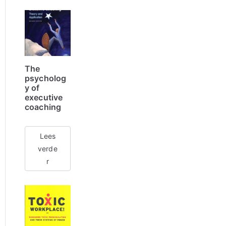
The
psycholog
y of
executive
coaching
Lees
verde
r