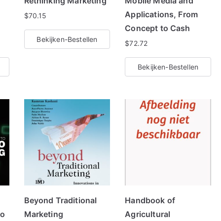
Rethinking Marketing
Mobile Media and
Applications, From
$
70.15
Concept to Cash
Bekijken-Bestellen
$
72.72
Bekijken-Bestellen
Beyond Traditional
Handbook of
io
Marketing
Agricultural