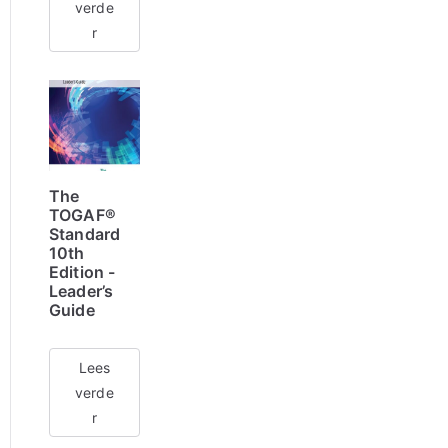
verde
r
The
TOGAF®
Standard
10th
Edition -
Leader’s
Guide
Lees
verde
r