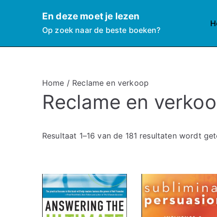
Ga
En deze moet je lezen
naar
H
Op zoek naar de beste boeken?
de
inhoud
Home
/ Reclame en verkoop
Reclame en verko
Resultaat 1–16 van de 181 resultaten wordt ge