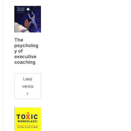
The
psycholog
y of
executive
coaching
Lees
verde
r