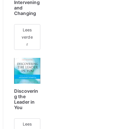
Intervening
and
Changing
Lees
verde
r
Discoverin
g the
Leader in
You
Lees