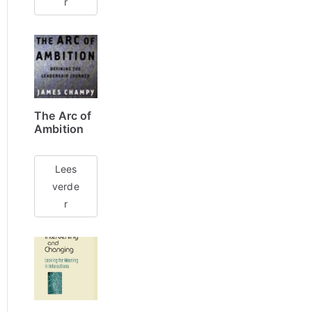
r
The Arc of
Ambition
Lees
verde
r