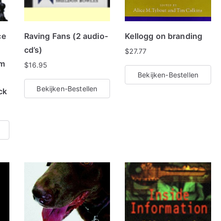
t
ce
Raving Fans (2 audio-
Kellogg on branding
cd’s)
$
27.77
om
$
16.95
Bekijken-Bestellen
Bekijken-Bestellen
ck