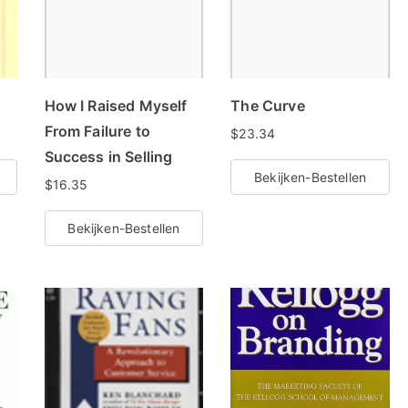
e
r
d
o
How I Raised Myself
The Curve
p
From Failure to
$
23.34
p
Success in Selling
o
Bekijken-Bestellen
$
16.35
p
u
Bekijken-Bestellen
l
a
r
i
t
e
i