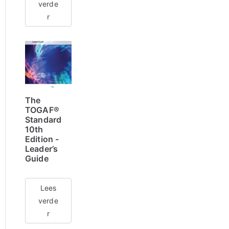
verde
r
The
TOGAF®
Standard
10th
Edition -
Leader’s
Guide
Lees
verde
r