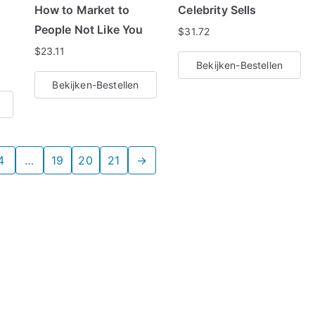
How to Market to
Celebrity Sells
People Not Like You
$
31.72
$
23.11
Bekijken-Bestellen
Bekijken-Bestellen
4
…
19
20
21
→