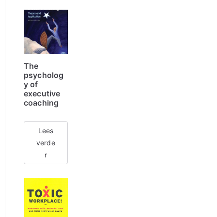
The
psycholog
y of
executive
coaching
Lees
verde
r