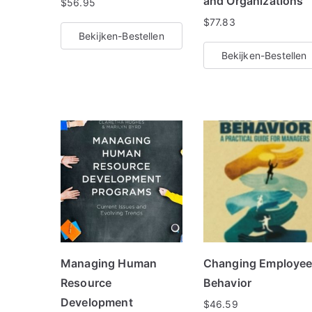
and Organizations
$
56.95
$
77.83
Bekijken-Bestellen
Bekijken-Bestellen
Managing Human
Changing Employe
Resource
Behavior
Development
$
46.59