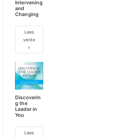
Intervening
and
Changing
Lees
verde
r
Discoverin
g the
Leader in
You
Lees