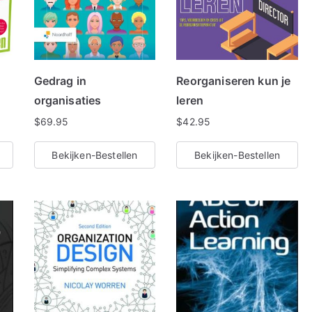
e
r
d
o
Gedrag in
Reorganiseren kun je
p
organisaties
leren
p
$
69.95
$
42.95
o
p
Bekijken-Bestellen
Bekijken-Bestellen
u
l
a
r
i
t
e
i