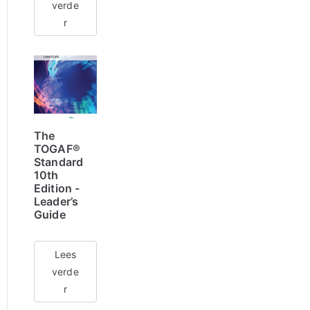
verde
r
The
TOGAF®
Standard
10th
Edition -
Leader’s
Guide
Lees
verde
r