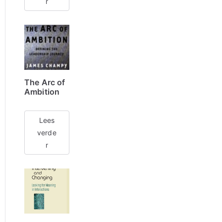
r
The Arc of
Ambition
Lees
verde
r