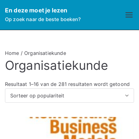
Ga
En deze moet je lezen
naar
Op zoek naar de beste boeken?
de
inhoud
Home
/ Organisatiekunde
Organisatiekunde
G
Resultaat 1–16 van de 281 resultaten wordt getoond
e
s
o
r
t
e