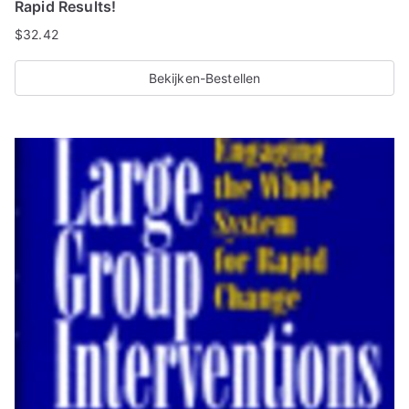
Rapid Results!
t
$
32.42
e
i
Bekijken-Bestellen
t