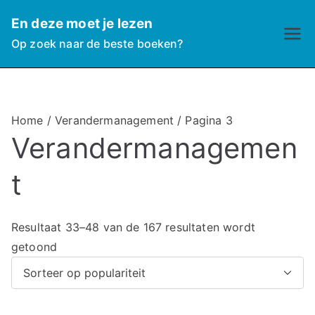
Ga
En deze moet je lezen
naar
Op zoek naar de beste boeken?
de
inhoud
Home
/
Verandermanagement
/ Pagina 3
Verandermanagemen
t
Resultaat 33–48 van de 167 resultaten wordt
G
getoond
e
s
o