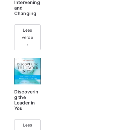
Intervening
and
Changing
Lees
verde
r
Discoverin
g the
Leader in
You
Lees