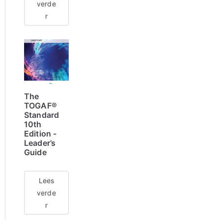
verde
r
The
TOGAF®
Standard
10th
Edition -
Leader’s
Guide
Lees
verde
r