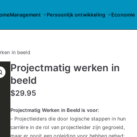
ome
Management
Persoonlijk ontwikkeling
Economie
rken in beeld
Projectmatig werken in
beeld
$
29.95
Projectmatig Werken in Beeld is voor:
– Projectleiders die door logische stappen in hun
carrière in de rol van projectleider zijn gegroeid,
maar er nooit een opleiding voor hebben gehad;