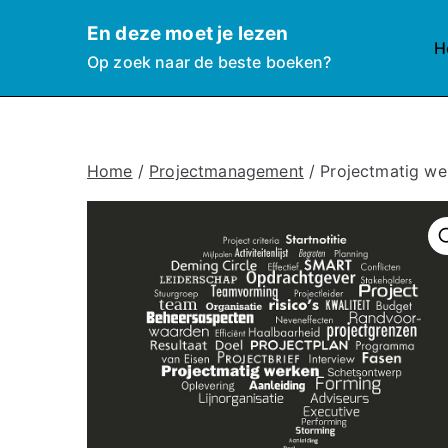
Ga
En deze moet je lezen
naar
H
Op zoek naar de beste boeken?
de
inhoud
Home
/
Projectmanagement
/ Projectmatig we