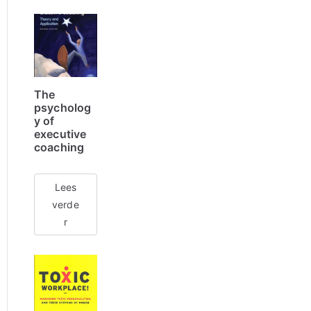
The
psycholog
y of
executive
coaching
Lees
verde
r