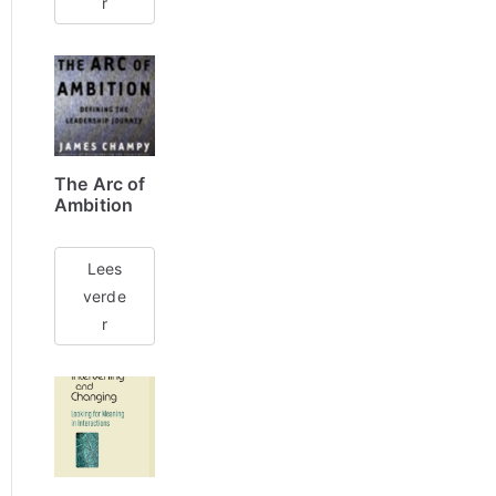
r
The Arc of
Ambition
Lees
verde
r