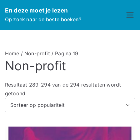
Ga
En deze moet je lezen
naar
Op zoek naar de beste boeken?
de
inhoud
Home
/
Non-profit
/ Pagina 19
Non-profit
Resultaat 289–294 van de 294 resultaten wordt
G
getoond
e
s
o
r
t