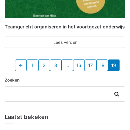
Teamgericht organiseren in het voortgezet onderwijs
Lees verder
←
1
2
3
…
16
17
18
19
Zoeken
Zoeken
Laatst bekeken