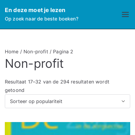
Ga
En deze moet je lezen
naar
Op zoek naar de beste boeken?
de
inhoud
Home
/
Non-profit
/ Pagina 2
Non-profit
Resultaat 17–32 van de 294 resultaten wordt
G
getoond
e
s
o
r
t