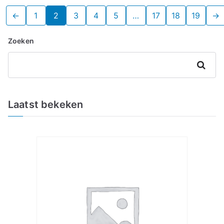
←
1
2
3
4
5
…
17
18
19
→
Zoeken
Zoeken
Laatst bekeken