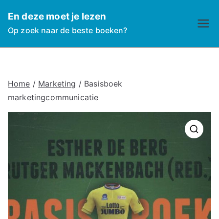
Ga
En deze moet je lezen
naar
Op zoek naar de beste boeken?
de
inhoud
Home
/
Marketing
/ Basisboek
marketingcommunicatie