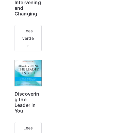
Intervening
and
Changing
Lees
verde
r
Discoverin
g the
Leader in
You
Lees