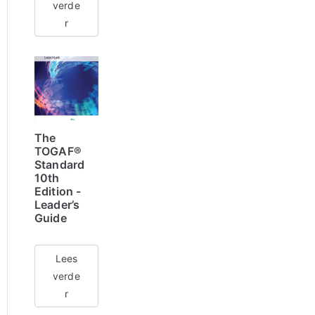
verde
r
The
TOGAF®
Standard
10th
Edition -
Leader’s
Guide
Lees
verde
r