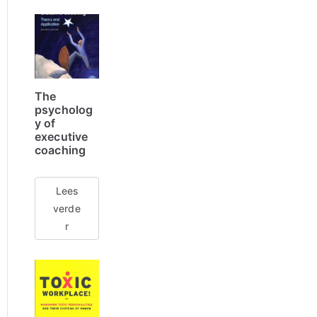
The
psycholog
y of
executive
coaching
Lees
verde
r