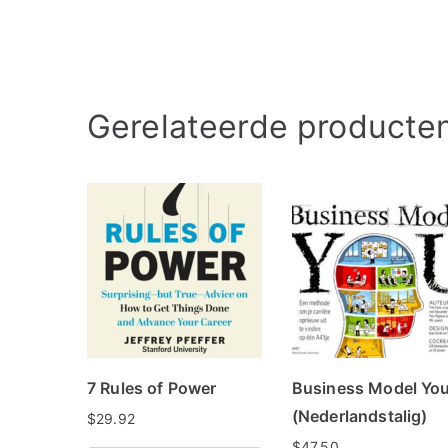
Gerelateerde producte
7 Rules of Power
Business Model Yo
(Nederlandstalig)
$
29.92
$
47.50