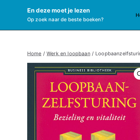
Ga
En deze moet je lezen
naar
H
Op zoek naar de beste boeken?
de
inhoud
Home
/
Werk en loopbaan
/ Loopbaanzelfsturi