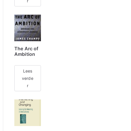
r
The Arc of
Ambition
Lees
verde
r