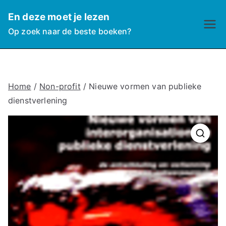
Ga
En deze moet je lezen
naar
Op zoek naar de beste boeken?
de
inhoud
Home
/
Non-profit
/ Nieuwe vormen van publieke
dienstverlening