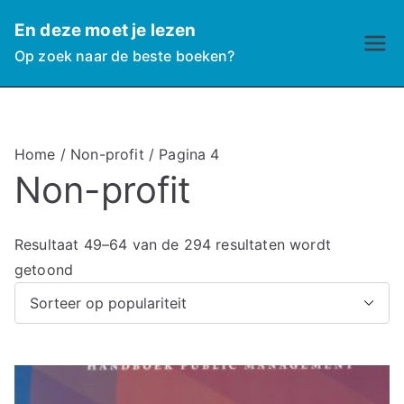
Ga
En deze moet je lezen
naar
Op zoek naar de beste boeken?
de
inhoud
Home
/
Non-profit
/ Pagina 4
Non-profit
Resultaat 49–64 van de 294 resultaten wordt
G
getoond
e
s
o
r
t