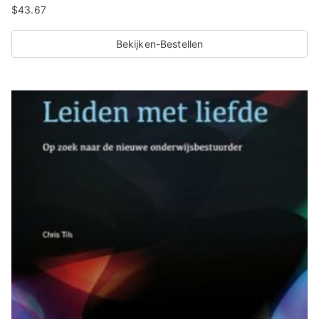
$
43.67
i
t
Bekijken-Bestellen