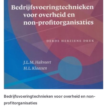
e
e
r
d
o
p
p
o
p
u
l
a
r
i
Bedrijfsvoeringtechnieken voor overheid en non-
t
profitorganisaties
e